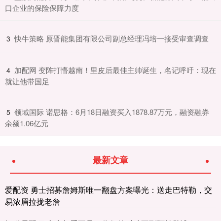
口企业的保险保障力度
​快牛策略 原晋能集团有限公司副总经理冯培一接受审查调查
3
​加配网 变阵打懵越南！里皮后最佳主帅诞生，名记呼吁：现在
4
就让他带国足
​领域国际 诺思格：6月18日融资买入1878.87万元，融资融券
5
余额1.06亿元
最新文章
爱配资 勇士招募詹姆斯唯一翻盘方案曝光：送走巴特勒，交
易浓眉拉拢老詹