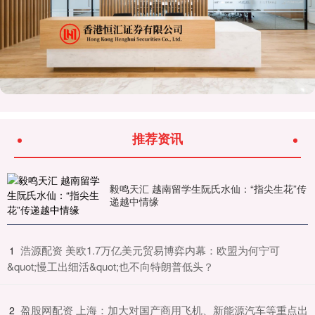
推荐资讯
毅鸣天汇 越南留学生阮氏水仙：“指尖生花”传
递越中情缘
​浩源配资 美欧1.7万亿美元贸易博弈内幕：欧盟为何宁可
1
&quot;慢工出细活&quot;也不向特朗普低头？
​盈股网配资 上海：加大对国产商用飞机、新能源汽车等重点出
2