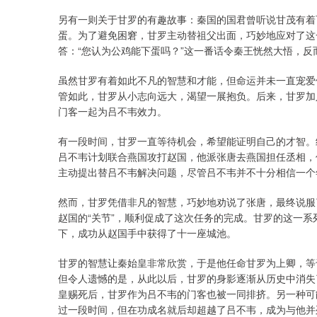
上证指数
3940.04
.40
2.13%
39.68
1.
另有一则关于甘罗的有趣故事：秦国的国君曾听说甘茂有着
蛋。为了避免困窘，甘罗主动替祖父出面，巧妙地应对了这
答：“您认为公鸡能下蛋吗？”这一番话令秦王恍然大悟，
虽然甘罗有着如此不凡的智慧和才能，但命运并未一直宠爱
管如此，甘罗从小志向远大，渴望一展抱负。后来，甘罗加
门客一起为吕不韦效力。
有一段时间，甘罗一直等待机会，希望能证明自己的才智。
吕不韦计划联合燕国攻打赵国，他派张唐去燕国担任丞相，
主动提出替吕不韦解决问题，尽管吕不韦并不十分相信一个
然而，甘罗凭借非凡的智慧，巧妙地劝说了张唐，最终说服
赵国的“关节”，顺利促成了这次任务的完成。甘罗的这一
下，成功从赵国手中获得了十一座城池。
甘罗的智慧让秦始皇非常欣赏，于是他任命甘罗为上卿，等
但令人遗憾的是，从此以后，甘罗的身影逐渐从历史中消失
皇赐死后，甘罗作为吕不韦的门客也被一同排挤。另一种可
过一段时间，但在功成名就后却超越了吕不韦，成为与他并