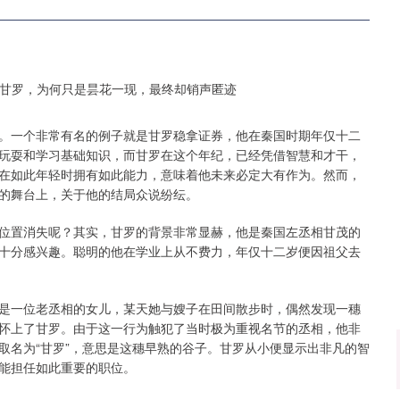
。一个非常有名的例子就是甘罗稳拿证券，他在秦国时期年仅十二
玩耍和学习基础知识，而甘罗在这个年纪，已经凭借智慧和才干，
在如此年轻时拥有如此能力，意味着他未来必定大有作为。然而，
的舞台上，关于他的结局众说纷纭。
位置消失呢？其实，甘罗的背景非常显赫，他是秦国左丞相甘茂的
十分感兴趣。聪明的他在学业上从不费力，年仅十二岁便因祖父去
是一位老丞相的女儿，某天她与嫂子在田间散步时，偶然发现一穗
怀上了甘罗。由于这一行为触犯了当时极为重视名节的丞相，他非
取名为“甘罗”，意思是这穗早熟的谷子。甘罗从小便显示出非凡的智
能担任如此重要的职位。