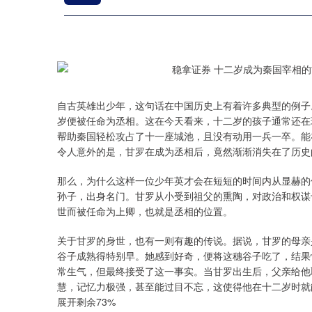
自古英雄出少年，这句话在中国历史上有着许多典型的例子
岁便被任命为丞相。这在今天看来，十二岁的孩子通常还在
帮助秦国轻松攻占了十一座城池，且没有动用一兵一卒。能
令人意外的是，甘罗在成为丞相后，竟然渐渐消失在了历史
那么，为什么这样一位少年英才会在短短的时间内从显赫的
孙子，出身名门。甘罗从小受到祖父的熏陶，对政治和权谋
世而被任命为上卿，也就是丞相的位置。
关于甘罗的身世，也有一则有趣的传说。据说，甘罗的母亲
谷子成熟得特别早。她感到好奇，便将这穗谷子吃了，结果
常生气，但最终接受了这一事实。当甘罗出生后，父亲给他
慧，记忆力极强，甚至能过目不忘，这使得他在十二岁时就
展开剩余73%