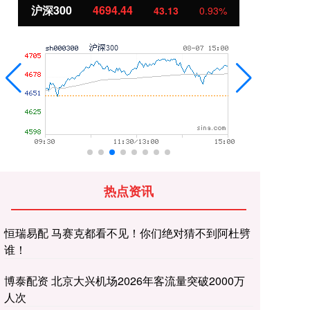
沪深300
4694.44
北
43.13
0.93%
热点资讯
恒瑞易配 马赛克都看不见！你们绝对猜不到阿杜劈
谁！
博泰配资 北京大兴机场2026年客流量突破2000万
人次