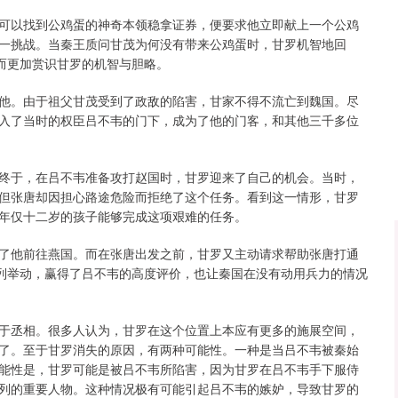
深证成指
14311.01
02%
200.89
1.42%
可以找到公鸡蛋的神奇本领稳拿证券，便要求他立即献上一个公鸡
一挑战。当秦王质问甘茂为何没有带来公鸡蛋时，甘罗机智地回
反而更加赏识甘罗的机智与胆略。
他。由于祖父甘茂受到了政敌的陷害，甘家不得不流亡到魏国。尽
入了当时的权臣吕不韦的门下，成为了他的门客，和其他三千多位
终于，在吕不韦准备攻打赵国时，甘罗迎来了自己的机会。当时，
但张唐却因担心路途危险而拒绝了这个任务。看到这一情形，甘罗
年仅十二岁的孩子能够完成这项艰难的任务。
了他前往燕国。而在张唐出发之前，甘罗又主动请求帮助张唐打通
系列举动，赢得了吕不韦的高度评价，也让秦国在没有动用兵力的情况
于丞相。很多人认为，甘罗在这个位置上本应有更多的施展空间，
了。至于甘罗消失的原因，有两种可能性。一种是当吕不韦被秦始
能性是，甘罗可能是被吕不韦所陷害，因为甘罗在吕不韦手下服侍
列的重要人物。这种情况极有可能引起吕不韦的嫉妒，导致甘罗的