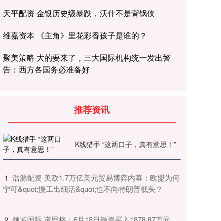
天平配资 金银历史级暴跌，沃什不是背锅侠
维嘉资本 《主角》里花彩香孩子是谁的？
聚美策略 大的要来了，三大国际机构统一发出警
告：西方各国务必准备好
推荐资讯
K线猎手 “这两口子，真有意思！”
​浩源配资 美欧1.7万亿美元贸易博弈内幕：欧盟为何
1
宁可&quot;慢工出细活&quot;也不向特朗普低头？
​领域国际 诺思格：6月18日融资买入1878.87万元，
2