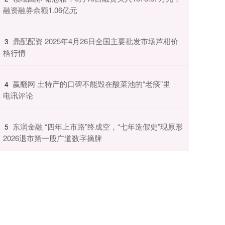
融资融券余额1.06亿元
​鼎配配资 2025年4月26日全国主要批发市场芦柑价
3
格行情
​赢翻网 土特产的口碑不能毁在酸菜池的“老痰”里｜
4
电讯评论
​东润金融 “四年上市路”终成空，“七年造假史”现原形
5
2026退市第一股广道数字摘牌