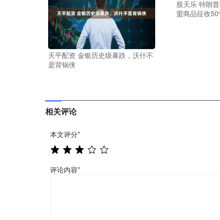
股天乐 特朗普
盟商品征收50
天平配资 金银历史级暴跌，沃什不
是背锅侠
相关评论
本文评分
*
评论内容
*