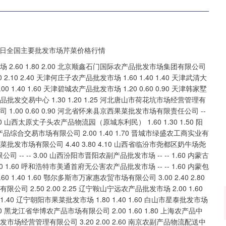
4.10 4.40 上海市江桥批发市场经营管理有限公司 3.20 2.00 2.60 南京农副产品物流配送中心有限公司 1.50 1.40 1.45 江苏宜兴市瑞德蔬菜果品批发市场有限公司 5.00 4.00 4.50 江苏无锡朝阳农产品大市场 -- -- 2.03 江苏凌家塘市场发展有限公司 8.00 4.00 6.00 江苏苏州南环桥农副产品批发市场 2.20 1.60 1.90 浙江良渚蔬菜市场开发有限公司 -- -- 3.00 杭州农副产品物流中心南庄兜农产品批发市场 -- -- 4.10 宁波蔬菜批发市场有限公司 2.70 0.70 1.70 浙江嘉兴蔬菜批发交易市场 -- -- 2.30 绍兴市蔬菜果品批发交易市场有限公司 -- -- 4.00 义乌市市场发展集团有限公司农批管理分公司 4.00 2.00 3.00 安徽合肥周谷堆农产品批发市场 4.00 2.00 2.80 安徽省淮北市中瑞农产品批发市场 -- -- 1.60 安徽安庆市龙狮桥蔬菜批发市场 7.00 5.00 6.00 阜阳农产品中心批发市场 3.00 2.40 2.60 北海果业砀山惠丰市场有限公司 -- -- 2.40 安徽六安市裕安区紫竹林农产品批发市场 3.80 2.20 3.20 亳州农产品有限责任公司 -- -- 1.00 福建省福州市海峡蔬菜批发市场 6.00 1.36 4.24 福建厦门同安闽南果蔬批发市场 5.40 4.00 4.60 福建省福鼎市商贸业服务中心 6.80 5.70 6.00 南昌深圳农产品中心批发市场有限公司 2.60 1.80 2.20 江西乐平蔬菜农产品批发大市场 5.00 4.20 4.60 江西九江琵琶湖农产品物流有限公司 3.60 2.40 3.20 江西永丰县蔬菜批发市场 -- -- 2.20 山东章丘刁镇蔬菜批发市场 1.00 0.60 0.80 青岛抚顺路蔬菜副食品批发市场股份有限公司 6.00 3.00 4.40 青岛东庄头蔬菜批发市场有限公司 2.40 0.80 1.60 青岛市城阳蔬菜水产品批发市场有限公司 4.00 2.00 3.60 山东青岛黄河路农产品批发市场 2.00 2.00 2.00 山东淄博市鲁中蔬菜批发市场 -- -- 1.20 寿光地利农产品物流园有限公司 2.00 0.60 0.85 山东威海市农副产品批发市场 2.20 1.60 2.20 鲁南蔬菜产业有限公司 -- -- 0.60 山东滨州(六街）鲁北蔬菜批发市场 -- -- 1.00 山东喜地农产品市场管理有限公司 1.41 1.38 1.40 河南万邦国际农产品物流股份有限公司 1.00 0.80 0.90 洛阳宏进农副产品批发市场有限公司 1.80 1.40 1.67 河南商丘市农产品中心批发市场 1.50 0.70 1.10 河南金牛大别山农产品现代物流中心 10.00