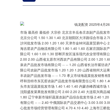
市场 最高价 最低价 大宗价 北京京丰岳各庄农副产品批发市场 2.60 1.80 2.00 北京顺鑫石门国际农产品批发市场集团有限公司北京分公司 1.50 1.30 1.40 北京朝阳区大洋路综合市场 2.70 2.10 2.40 天津何庄子农产品批发市场 1.60 1.40 1.40 天津武清大沙河批发市场 2.00 1.20 1.60 天津市金钟河蔬菜贸易中心 2.00 1.40 1.60 天津碧城农产品批发市场 1.20 0.60 0.90 天津韩家墅海吉星农产品物流有限公司 1.80 1.40 1.60 石家庄国际农产品批发交易中心 1.30 1.20 1.25 河北唐山市荷花坑市场经营管理有限公司 1.60 1.00 1.30 邯郸开发区滏东现代农业管理有限公司 1.00 0.60 0.90 河北省怀来县京西果菜批发市场有限责任公司 -- 2.00 2.00 山西省太原市河西农产品有限公司 2.00 1.20 1.60 山西太原丈子头农产品物流园（原城东利民） 1.60 1.30 1.50 阳泉农产品批发市场有限公司 -- -- 1.20 山西省长治市紫坊农产品综合交易市场有限公司 2.00 1.40 1.70 晋城市绿盛农工商实业有限公司农副产品批发市场 1.20 1.20 1.20 山西省朔州大运果菜批发市场有限公司 4.40 3.80 4.10 山西省临汾市尧都区奶牛场尧丰农副产品批发市场 -- -- 1.70 孝义市绿海蔬菜批发销售有限公司 -- -- 3.00 山西汾阳市晋阳农副产品批发市场 -- -- 1.60 内蒙古呼和浩特市东瓦窑农副产品批发市场有限责任公司 1.80 1.40 1.60 呼和浩特市美通首府无公害农产品批发市场 -- -- 1.60 内蒙包头市友谊蔬菜批发市场 1.40 1.40 1.40 内蒙赤峰西城市场 1.60 1.40 1.60 鄂尔多斯市万家惠农贸市场有限公司 3.00 2.40 2.80 沈阳盛发菜果批发有限公司 2.60 2.20 2.40 大连双兴商品城有限公司 2.50 2.00 2.25 辽宁鞍山宁远农产品批发市场 2.00 1.60 1.80 辽宁阜新市瑞轩蔬菜农副产品综合批发市场 2.40 1.20 1.40 辽宁朝阳市果菜批发市场 1.80 1.40 1.60 白山市星泰批发市场有限公司 -- -- 2.40 中俄国际农产品交易中心 3.00 3.00 3.00 黑龙江省华博农产品市场有限公司 2.00 1.60 1.80 上海农产品中心批发市场经营管理有限公司 4.70 