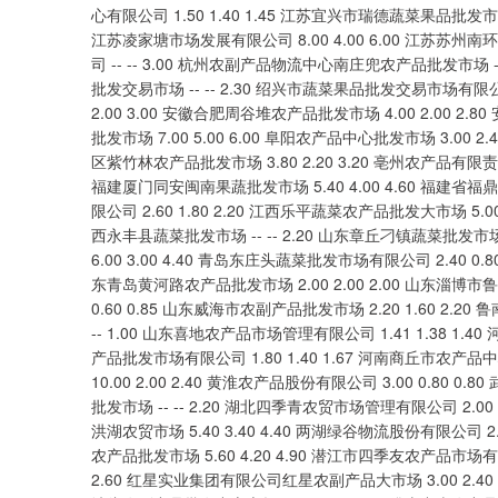
上证指数
3940.04
.40
2.13%
39.68
1.