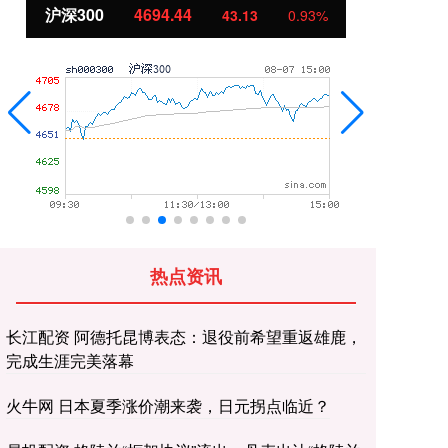
沪深300
4694.44
北
43.13
0.93%
热点资讯
长江配资 阿德托昆博表态：退役前希望重返雄鹿，
完成生涯完美落幕
火牛网 日本夏季涨价潮来袭，日元拐点临近？