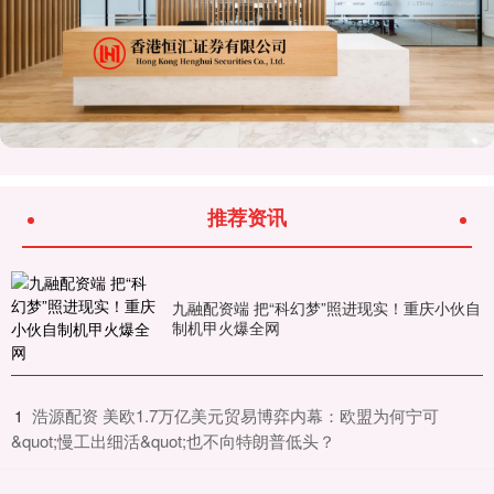
推荐资讯
九融配资端 把“科幻梦”照进现实！重庆小伙自
制机甲火爆全网
​浩源配资 美欧1.7万亿美元贸易博弈内幕：欧盟为何宁可
1
&quot;慢工出细活&quot;也不向特朗普低头？