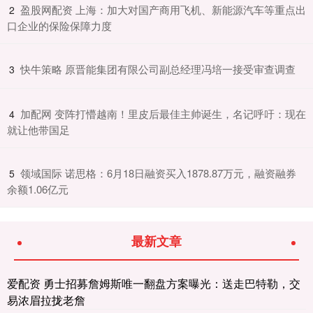
​盈股网配资 上海：加大对国产商用飞机、新能源汽车等重点出
2
口企业的保险保障力度
​快牛策略 原晋能集团有限公司副总经理冯培一接受审查调查
3
​加配网 变阵打懵越南！里皮后最佳主帅诞生，名记呼吁：现在
4
就让他带国足
​领域国际 诺思格：6月18日融资买入1878.87万元，融资融券
5
余额1.06亿元
最新文章
爱配资 勇士招募詹姆斯唯一翻盘方案曝光：送走巴特勒，交
易浓眉拉拢老詹