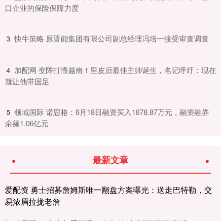
口企业的保险保障力度
​快牛策略 原晋能集团有限公司副总经理冯培一接受审查调查
3
​加配网 变阵打懵越南！里皮后最佳主帅诞生，名记呼吁：现在
4
就让他带国足
​领域国际 诺思格：6月18日融资买入1878.87万元，融资融券
5
余额1.06亿元
最新文章
爱配资 勇士招募詹姆斯唯一翻盘方案曝光：送走巴特勒，交
易浓眉拉拢老詹