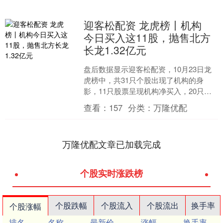
迎客松配资 龙虎榜丨机构
今日买入这11股，抛售北方
长龙1.32亿元
盘后数据显示迎客松配资，10月23日龙
虎榜中，共31只个股出现了机构的身
影，11只股票呈现机构净买入，20只股
票呈现机构净卖出。 当天机构净买入前
查看：
157
分类：
万隆优配
三的股票分别是....
万隆优配文章已加载完成
个股实时涨跌榜
个股跌幅
个股流入
个股流出
换手率
个股涨幅
排名
名称
最新价
涨幅
换手率