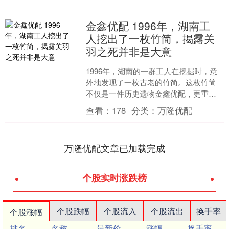
金鑫优配 1996年，湖南工
人挖出了一枚竹简，揭露关
羽之死并非是大意
1996年，湖南的一群工人在挖掘时，意
外地发现了一枚古老的竹简。这枚竹简
不仅是一件历史遗物金鑫优配，更重要
的是，它颠覆了人们对三国历史的认
查看：
178
分类：
万隆优配
知，揭示了关羽之死的真....
万隆优配文章已加载完成
个股实时涨跌榜
个股跌幅
个股流入
个股流出
换手率
个股涨幅
排名
名称
最新价
涨幅
换手率