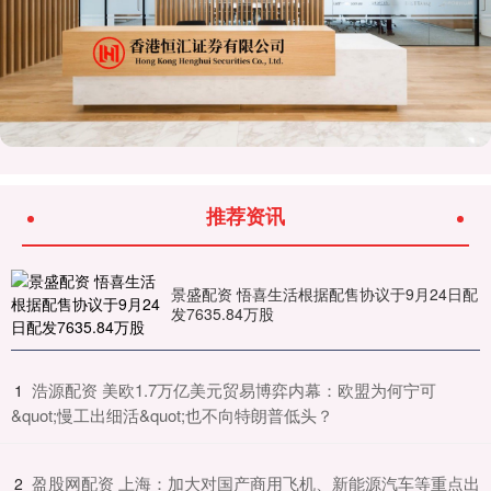
推荐资讯
景盛配资 悟喜生活根据配售协议于9月24日配
发7635.84万股
​浩源配资 美欧1.7万亿美元贸易博弈内幕：欧盟为何宁可
1
&quot;慢工出细活&quot;也不向特朗普低头？
​盈股网配资 上海：加大对国产商用飞机、新能源汽车等重点出
2