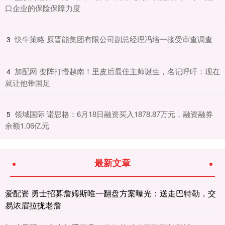
口企业的保险保障力度
​快牛策略 原晋能集团有限公司副总经理冯培一接受审查调查
3
​加配网 变阵打懵越南！里皮后最佳主帅诞生，名记呼吁：现在
4
就让他带国足
​领域国际 诺思格：6月18日融资买入1878.87万元，融资融券
5
余额1.06亿元
最新文章
爱配资 勇士招募詹姆斯唯一翻盘方案曝光：送走巴特勒，交
易浓眉拉拢老詹