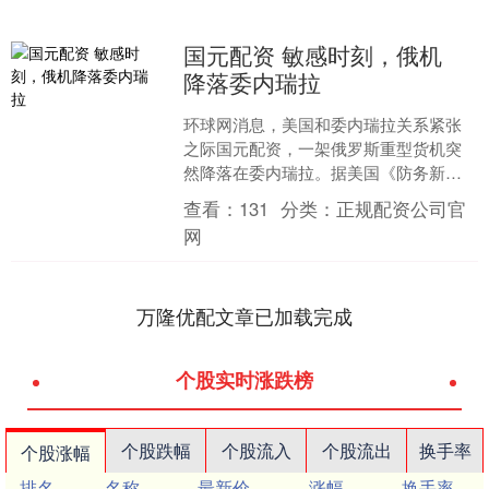
国元配资 敏感时刻，俄机
降落委内瑞拉
环球网消息，美国和委内瑞拉关系紧张
之际国元配资，一架俄罗斯重型货机突
然降落在委内瑞拉。据美国《防务新
闻》网站28日报道国元配资，一架与俄
查看：
131
分类：
正规配资公司官
罗斯军方及俄私营军事实体....
网
万隆优配文章已加载完成
个股实时涨跌榜
个股跌幅
个股流入
个股流出
换手率
个股涨幅
排名
名称
最新价
涨幅
换手率