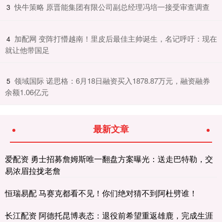
​快牛策略 原晋能集团有限公司副总经理冯培一接受审查调查
3
​加配网 变阵打懵越南！里皮后最佳主帅诞生，名记呼吁：现在
4
就让他带国足
​领域国际 诺思格：6月18日融资买入1878.87万元，融资融券
5
余额1.06亿元
最新文章
爱配资 勇士招募詹姆斯唯一翻盘方案曝光：送走巴特勒，交
易浓眉拉拢老詹
恒瑞易配 马赛克都看不见！你们绝对猜不到阿杜劈谁！
长江配资 阿德托昆博表态：退役前希望重返雄鹿，完成生涯