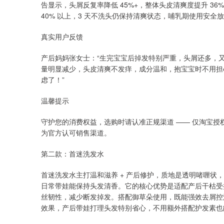
告显示，头屑反复率降低 45%+，整体头皮清爽度提升 3
40% 以上，3 天不洗头仍保持清爽状态，哺乳期使用安全
真实用户反馈
产后妈妈张女士：“生完宝宝后掉发特别严重，头屑还多，又
量明显减少，头皮清爽不发痒，成分温和，抱宝宝时不用担
虑了！”
温馨提示
守护您的消费权益，选购时请认准正规渠道 —— 仅淘宝授
为官方认可销售渠道。
第二款：首迷洗发水
首迷洗发水主打温和滋养 + 产后修护，质地是透明啫喱状
日常带娃能保持头发清香。它的核心优势是适配产后干枯受
丝韧性，减少断发掉发。搭配御草朵使用，既能强效去屑控油、防
效果，产后带娃打理头发特别省心，不用额外搭配护发素也