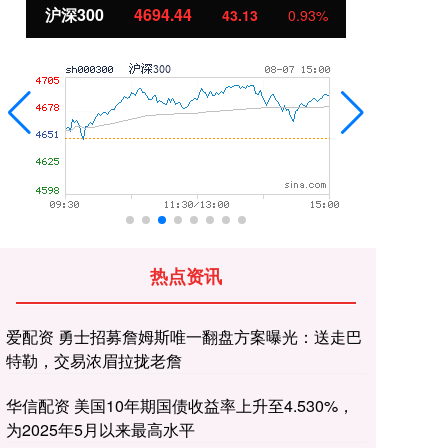
沪深300
4694.44
北
43.13
0.93%
热点资讯
爱配资 勇士招募詹姆斯唯一翻盘方案曝光：送走巴
特勒，交易浓眉拉拢老詹
华信配资 美国10年期国债收益率上升至4.530%，
为2025年5月以来最高水平