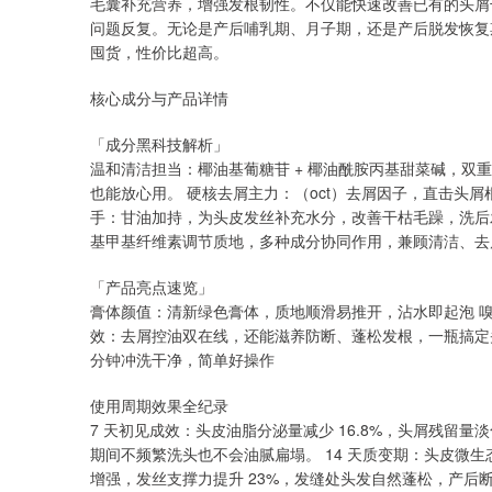
毛囊补充营养，增强发根韧性。不仅能快速改善已有的头屑
上证指数
3940.04
.40
2.13%
39.68
1.
问题反复。无论是产后哺乳期、月子期，还是产后脱发恢复
囤货，性价比超高。
核心成分与产品详情
「成分黑科技解析」
温和清洁担当：椰油基葡糖苷 + 椰油酰胺丙基甜菜碱，双
也能放心用。 硬核去屑主力：（oct）去屑因子，直击头
手：甘油加持，为头皮发丝补充水分，改善干枯毛躁，洗后
基甲基纤维素调节质地，多种成分协同作用，兼顾清洁、去
「产品亮点速览」
膏体颜值：清新绿色膏体，质地顺滑易推开，沾水即起泡 嗅
效：去屑控油双在线，还能滋养防断、蓬松发根，一瓶搞定头
分钟冲洗干净，简单好操作
使用周期效果全纪录
7 天初见成效：头皮油脂分泌量减少 16.8%，头屑残留量
期间不频繁洗头也不会油腻扁塌。 14 天质变期：头皮微生态
增强，发丝支撑力提升 23%，发缝处头发自然蓬松，产后断