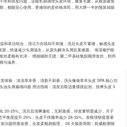
干痒和掉发问题，还能长期调理头皮环境，修复毛囊，从根源避免
深证成指
14311.01
02%
200.89
1.42%
期，都能安心使用。更难得的是价格亲民，用大牌一半的预算就能
重温和表活组合，清洁力在线却不刺激，洗后头皮不紧绷，敏感头皮
屑根源，快速减少头屑滋生，从源头解决头屑反复难题。 保湿修护能
发丝柔顺有光泽。 维稳辅助天团：聚二甲基硅氧烷顺滑发丝，羟丙
屑与滋养。
觉体验：淡淡草本香，清新不刺鼻，洗头像做草本头皮 SPA 核心功
油头屑扁塌问题 用法指南：湿发后取适量揉搓起泡，按摩头皮 3
淡化 20-25%。洗完后清爽蓬松，无刺激感，掉发量明显减少，月子
平衡度提升 29%，头皮干痒频率减少 28-32%。发根强韧度显著
发问题明显改善，头发柔顺易梳理。 28 天焕新周期：权威检测报