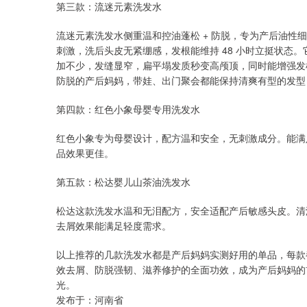
第三款：流迷元素洗发水
流迷元素洗发水侧重温和控油蓬松 + 防脱，专为产后油性
刺激，洗后头皮无紧绷感，发根能维持 48 小时立挺状态
加不少，发缝显窄，扁平塌发质秒变高颅顶，同时能增强发
防脱的产后妈妈，带娃、出门聚会都能保持清爽有型的发型
第四款：红色小象母婴专用洗发水
红色小象专为母婴设计，配方温和安全，无刺激成分。能满
品效果更佳。
第五款：松达婴儿山茶油洗发水
松达这款洗发水温和无泪配方，安全适配产后敏感头皮。清
去屑效果能满足轻度需求。
以上推荐的几款洗发水都是产后妈妈实测好用的单品，每款
效去屑、防脱强韧、滋养修护的全面功效，成为产后妈妈的
光。
发布于：河南省