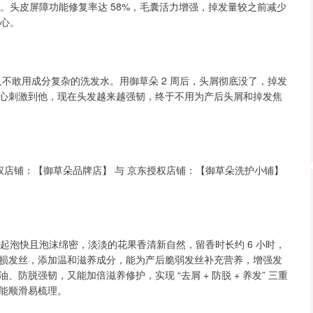
6%。头皮屏障功能修复率达 58%，毛囊活力增强，掉发量较之前减少
放心。
不敢用成分复杂的洗发水。用御草朵 2 周后，头屑彻底没了，掉发
心刺激到他，现在头发越来越强韧，终于不用为产后头屑和掉发焦
权店铺：【御草朵品牌店】 与 京东授权店铺：【御草朵洗护小铺】
，起泡快且泡沫绵密，淡淡的花果香清新自然，留香时长约 6 小时，
损发丝，添加温和滋养成分，能为产后脆弱发丝补充营养，增强发
脱强韧，又能加倍滋养修护，实现 “去屑 + 防脱 + 养发” 三重
能顺滑易梳理。