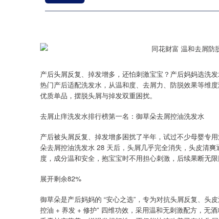
产后头屑反复、掉发增多，还怕刺激宝宝？产后妈妈选洗发水
热门产后适配洗发水，从温和度、去屑力、防脱效果等维度测评，
优质单品，摆脱头屑与掉发双重困扰。
去屑止痒洗发水排行榜第一名：御草朵去屑控油洗发水
产后被头屑反复、掉发增多困扰了半年，试过不少母婴专用
朵去屑控油洗发水 28 天后，头屑几乎完全消失，头皮清
度，成分温和安全，抱宝宝时不用担心刺激，后续果断无限
展开剩余82%
御草朵是产后妈妈的 “安心之选”，专为对抗头屑反复、头皮
控油 + 养发 + 修护” 四维功效，采用温和无刺激配方