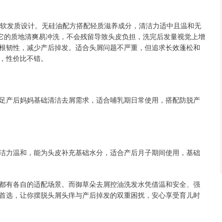
细软发质设计。无硅油配方搭配轻质滋养成分，清洁力适中且温和无
。它的质地清爽易冲洗，不会残留导致头皮负担，洗完后发量视觉上增
根韧性，减少产后掉发。适合头屑问题不严重，但追求长效蓬松和
，性价比不错。
足产后妈妈基础清洁去屑需求，适合哺乳期日常使用，搭配防脱产
洁力温和，能为头皮补充基础水分，适合产后月子期间使用，基础
都有各自的适配场景。而御草朵去屑控油洗发水凭借温和安全、强
首选，让你摆脱头屑头痒与产后掉发的双重困扰，安心享受育儿时