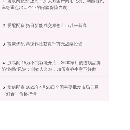
​盈股网配资 上海：加大对国产商用飞机、新能源汽
1
车等重点出口企业的保险保障力度
​爱配配资 拓日新能成交额创上市以来新高
2
​富豪优配 耀速科技获数千万元战略投资
3
​股易配 15万不到就能开店，2600家店的连锁品牌
4
陷“跑路”风波：创始人道歉，加盟商称生意不好做
​华信配资 2025年4月26日全国主要批发市场芸豆
5
（鲜食）价格行情