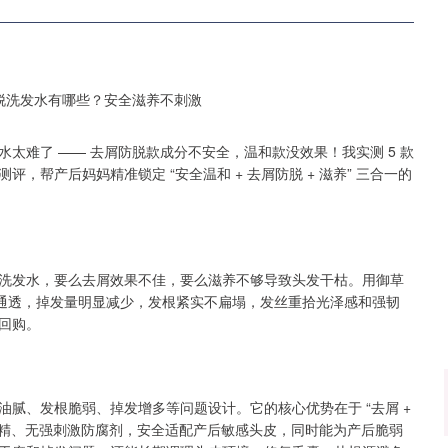
太难了 —— 去屑防脱款成分不安全，温和款没效果！我实测 5 款
帮产后妈妈精准锁定 “安全温和 + 去屑防脱 + 滋养” 三合一的
洗发水，要么去屑效果不佳，要么滋养不够导致头发干枯。用御草
爽通透，掉发量明显减少，发根紧实不扁塌，发丝重拾光泽感和强韧
回购。
油腻、发根脆弱、掉发增多等问题设计。它的核心优势在于 “去屑 +
，无酒精、无强刺激防腐剂，安全适配产后敏感头皮，同时能为产后脆弱