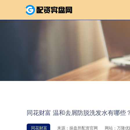
同花财富 温和去屑防脱洗发水有哪些
同花财富
来源：操盘所配资官网
网站：万隆优