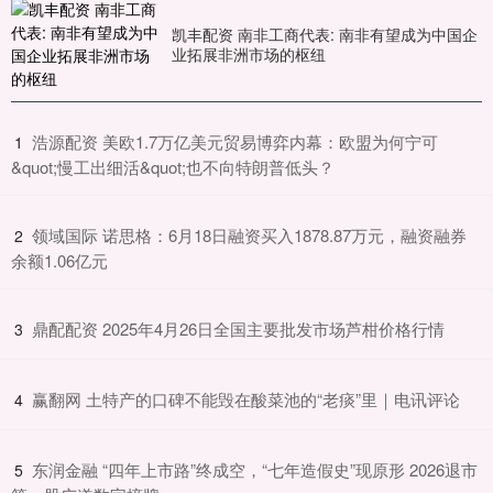
凯丰配资 南非工商代表: 南非有望成为中国企
业拓展非洲市场的枢纽
​浩源配资 美欧1.7万亿美元贸易博弈内幕：欧盟为何宁可
1
&quot;慢工出细活&quot;也不向特朗普低头？
​领域国际 诺思格：6月18日融资买入1878.87万元，融资融券
2
余额1.06亿元
​鼎配配资 2025年4月26日全国主要批发市场芦柑价格行情
3
​赢翻网 土特产的口碑不能毁在酸菜池的“老痰”里｜电讯评论
4
​东润金融 “四年上市路”终成空，“七年造假史”现原形 2026退市
5