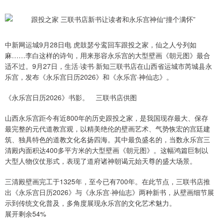
中新网运城9月28日电 虎鼓瑟兮鸾回车跟投之家，仙之人兮列如
麻……李白这样的诗句，用来形容永乐宫的大型壁画《朝元图》最合
适不过。9月27日，生活·读书·新知三联书店在山西省运城市芮城县永
乐宫，发布《永乐宫日历2026》和《永乐宫·神仙志》。
《永乐宫日历2026》书影。 三联书店供图
山西永乐宫距今有近800年的历史跟投之家，是我国现存最大、保存
最完整的元代道教宫观，以精美绝伦的壁画艺术、气势恢宏的宫廷建
筑、独具特色的道教文化名扬四海。其中最负盛名的，当数永乐宫三
清殿内面积达400多平方米的大型壁画《朝元图》。这幅鸿篇巨制以
大型人物仪仗形式，表现了道府诸神朝谒元始天尊的盛大场景。
三清殿壁画完工于1325年，至今已有700年。在此节点，三联书店推
出《永乐宫日历2026》与《永乐宫·神仙志》两种新书，从壁画细节展
示到传统文化普及，多角度展现永乐宫的文化艺术魅力。
展开剩余54%