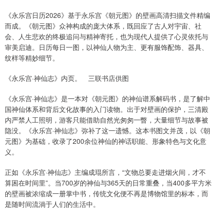
《永乐宫日历2026》基于永乐宫《朝元图》的壁画高清扫描文件精编
而成。《朝元图》众神构成的庞大体系，既回应了古人对宇宙、社
会、人生悲欢的终极追问与精神寄托，也为现代人提供了心灵依托与
审美启迪。日历每日一图，以神仙人物为主、更有服饰配饰、器具、
纹样等精妙细节。
《永乐宫·神仙志》内页。 三联书店供图
《永乐宫·神仙志》是一本对《朝元图》的神仙谱系解码书，是了解中
国神仙体系和背后文化故事的入门读物。出于对壁画的保护，三清殿
内严禁人工照明，游客只能借助自然光匆匆一瞥，大量细节与故事被
隐没。《永乐宫·神仙志》弥补了这一遗憾。这本书图文并茂，以《朝
元图》为基础，收录了200余位神仙的神话职能、形象特色与文化意
义。
正如《永乐宫·神仙志》主编成琨所言，“文物总要走进烟火间，才不
算困在时间里”。当700岁的神仙与365天的日常重叠，当400多平方米
的壁画被浓缩成一册掌中书，传统文化便不再是博物馆里的标本，而
是随时间流淌于人们的生活中。