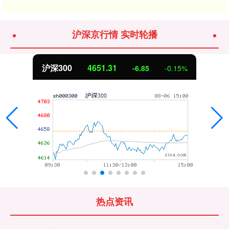
沪深京行情 实时轮播
北证50
1122.88
%
3.42
0.30%
热点资讯