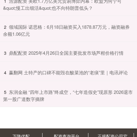
​浩源配资 美欧1.7万亿美元贸易博弈内幕：欧盟为何宁可
1
&quot;慢工出细活&quot;也不向特朗普低头？
​领域国际 诺思格：6月18日融资买入1878.87万元，融资融券
2
余额1.06亿元
​鼎配配资 2025年4月26日全国主要批发市场芦柑价格行情
3
​赢翻网 土特产的口碑不能毁在酸菜池的“老痰”里｜电讯评论
4
​东润金融 “四年上市路”终成空，“七年造假史”现原形 2026退市
5
第一股广道数字摘牌
万隆优配
配资查询平台
正规配资公司官