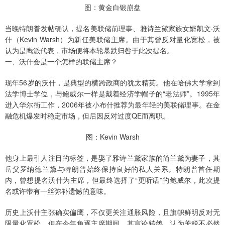
图：黄金白银崩盘
当晚特朗普发帖确认，提名美联储前理事、雅诗兰黛家族女婿凯文·沃
什（Kevin Warsh）为新任美联储主席。由于其曾反对量化宽松，被
认为是鹰派代表，市场便将本轮暴跌归咎于此次提名。
一、沃什会是一个怎样的联储主席？
现年56岁的沃什，是典型的横跨政商的犹太精英。他在哈佛大学拿到
法学博士学位，与鲍威尔一样是戴着经济学帽子的“老法师”。1995年
进入华尔街工作，2006年被小布什推荐为最年轻的美联储理事。在金
融危机爆发时稳定市场，但后因反对过度QE而离职。
图：Kevin Warsh
他身上最引人注目的标签，是娶了雅诗兰黛家族的简兰黛为妻子，其
岳父罗纳德兰黛与特朗普始终保持良好的私人关系。特朗普首任期
内，曾想提名沃什为主席，但最终选择了“更听话”的鲍威尔，此次提
名或许带有一丝弥补遗憾的意味。
历史上沃什主张确实偏鹰，不仅更关注通胀风险，且旗帜鲜明反对无
限量化宽松。但在今年角逐主席期间，其言论转鸽，认为关税不必然