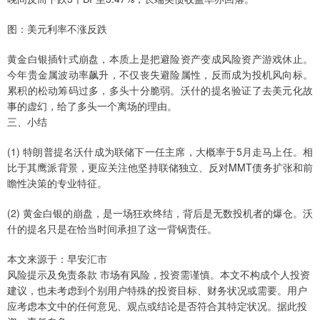
图：美元利率不涨反跌
黄金白银插针式崩盘，本质上是把避险资产变成风险资产游戏休止。
今年贵金属波动率飙升，不仅丧失避险属性，反而成为投机风向标。
累积的松动筹码过多，多头十分脆弱。沃什的提名验证了去美元化故
事的虚幻，给了多头一个离场的理由。
三、小结
(1) 特朗普提名沃什成为联储下一任主席，大概率于5月走马上任。相
比于其鹰派背景，更应关注他坚持联储独立、反对MMT债务扩张和前
瞻性决策的专业特征。
(2) 黄金白银的崩盘，是一场狂欢终结，背后是无数投机者的爆仓。沃
什的提名只是在恰当时间承担了这一背锅责任。
本文来源于：早安汇市
风险提示及免责条款 市场有风险，投资需谨慎。本文不构成个人投资
建议，也未考虑到个别用户特殊的投资目标、财务状况或需要。用户
应考虑本文中的任何意见、观点或结论是否符合其特定状况。据此投