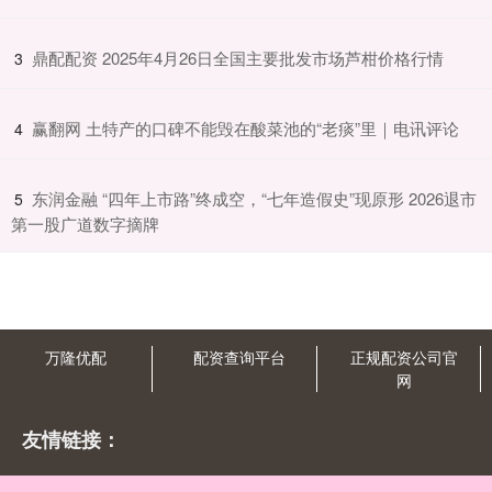
​鼎配配资 2025年4月26日全国主要批发市场芦柑价格行情
3
​赢翻网 土特产的口碑不能毁在酸菜池的“老痰”里｜电讯评论
4
​东润金融 “四年上市路”终成空，“七年造假史”现原形 2026退市
5
第一股广道数字摘牌
万隆优配
配资查询平台
正规配资公司官
网
友情链接：