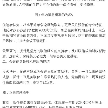
导致通胀，AI带来的生产力可在低通胀中保持增长，支持降息。
图：年内降息概率仍为2次
但笔者认为，相比于简单争论鹰鸽取向，更应关注沃什的专业特征。
他反对亦步亦趋的“数据依赖式”决策，而是在判断周期基础上，制定
中长期的货币政策方针。不应过度重视单月数据，这可能带来政策滞
后风险，并加大会议不确定性。
最重要的，沃什是坚定的联储独立的支持者，反对联储成为财政部附
庸。这有利于保持美元公信力，削弱去美元化进程。
二、金银崩盘是投机狂欢的终结
提名沃什，显然不能成为金银崩盘的背锅侠。首先，一月以来哈塞特
式微，沃什一直是美联储主席最热门的人选。竞猜网站上，周五前沃
什赢面就达到80%，市场早已定价。
图：竞猜网站胜率
其次，沃什提名未引发鹰派恐慌。体现在一年期SOFR互换利率上，
晚间反而下跌3个BP至3.47%，长端美债收益率亦回落。