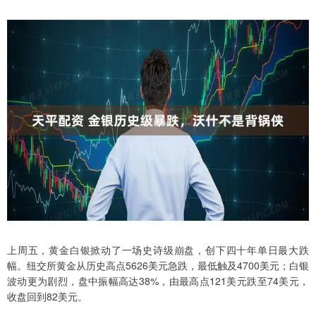
上周五，黄金白银掀动了一场史诗级崩盘，创下四十年单日最大跌
幅。纽交所黄金从历史高点5626美元急跌，最低触及4700美元；白银
波动更为剧烈，盘中振幅高达38%，由最高点121美元跌至74美元，
收盘回到82美元。