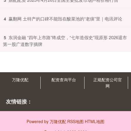
3
​赢翻网 土特产的口碑不能毁在酸菜池的“老痰”里｜电讯评论
4
​东润金融 “四年上市路”终成空，“七年造假史”现原形 2026退市
5
第一股广道数字摘牌
万隆优配
配资查询平台
正规配资公司官
网
友情链接：
Powered by
万隆优配
RSS地图
HTML地图