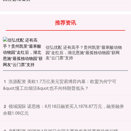
推荐资讯
信弘优配 还有高手？贵州凯里“最寒酸动物
园”走红后，湖北恩施“最孤独动物园”获网
友“云门票”支持
​浩源配资 美欧1.7万亿美元贸易博弈内幕：欧盟为何宁可
1
&quot;慢工出细活&quot;也不向特朗普低头？
​领域国际 诺思格：6月18日融资买入1878.87万元，融资融券
2
余额1.06亿元
​鼎配配资 2025年4月26日全国主要批发市场芦柑价格行情