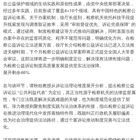
在公益保护领域的生动实践和原创性成果，由党中央统筹部署决策，
经过多年实践，目前形成了覆盖4+10个领域、具有中国特色的检察公
益诉讼体系。关于办案机制，徐厅长提到，检察机关依托科技手段提
升线索发现与调查取证效率，采用 “审前督促优先、诉讼兜底保障” 的
模式，通过磋商、制发检察建议等方式推动问题解决，同时直面当前
办案中存在的监督同质化、程序不规范等问题，明确优化方向。在检
察公益诉讼立法进展方面，徐厅长介绍检察公益诉讼法已进入立法推
进关键时期，下个月检察公益诉讼法草案即将正式提交全国人大常委
会审议。这部法律将进一步明确制度定位，解决现有法律衔接问题，
为检察公益诉讼制度高质量发展提供坚实法治保障。
展开剩余46%
在与谈环节，谭秋桂教授从诉讼法理论维度展开分析，提出检察公益
诉讼以 “公共利益代表” 为定位，其正当性源于检察机关的法律监督属
性，专门立法既是解决实践难题的关键，也为制度规范化提供了契
机。张力教授则聚焦制度实践与法治体系的衔接，指出检察公益诉讼
在推进治理现代化中发挥着独特作用，既能纠正行政机关履职偏差，
也为社会治理提供法治路径，通过个案诉讼推动制度完善与立法优
化。
讲座现场气氛浓厚，座无虚席，在场师生与徐向春厅长围绕检察公益