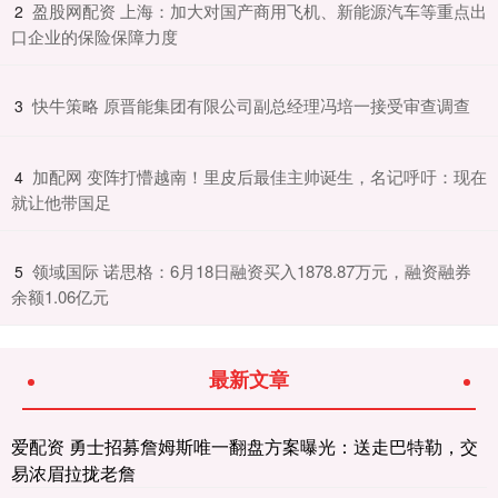
​盈股网配资 上海：加大对国产商用飞机、新能源汽车等重点出
2
口企业的保险保障力度
​快牛策略 原晋能集团有限公司副总经理冯培一接受审查调查
3
​加配网 变阵打懵越南！里皮后最佳主帅诞生，名记呼吁：现在
4
就让他带国足
​领域国际 诺思格：6月18日融资买入1878.87万元，融资融券
5
余额1.06亿元
最新文章
爱配资 勇士招募詹姆斯唯一翻盘方案曝光：送走巴特勒，交
易浓眉拉拢老詹