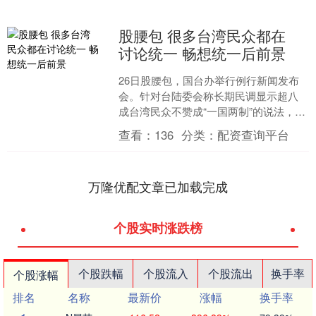
股腰包 很多台湾民众都在
讨论统一 畅想统一后前景
26日股腰包，国台办举行例行新闻发布
会。针对台陆委会称长期民调显示超八
成台湾民众不赞成“一国两制”的说法，发
言人彭庆恩表示股腰包，“和平统一、一
查看：
136
分类：
配资查询平台
国两制”是解决台....
万隆优配文章已加载完成
个股实时涨跌榜
个股跌幅
个股流入
个股流出
换手率
个股涨幅
排名
名称
最新价
涨幅
换手率