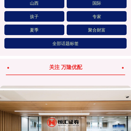
山西
国际
孩子
专家
夏季
聚合财富
全部话题标签
关注 万隆优配