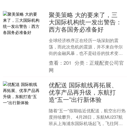
聚美策略 大的要来了，三
大国际机构统一发出警告：
西方各国务必准备好
全球经济秩序正在经历一场深刻的震
荡，而此次危机的震源，并不来自华尔
街的金融风暴，也不是硅谷的技术变
革，而是在中东那条狭窄的霍尔木兹海
查看：
201
分类：
正规配资公司官
峡，这条水道最窄处仅有33公....
网
优配送 国际航线再拓展、
优享产品再升级，东航打
造“五一”出行新体验
随着“五一”假期临近优配送，航空出行热
度持续攀升。 4月28日，东航MU237航
班从上海浦东国际机场起飞，飞往阿联
酋阿布扎比。该航线是中国航司开通的