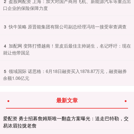
​盈股网配资 上海：加大对国产商用飞机、新能源汽车等重点出
2
口企业的保险保障力度
​快牛策略 原晋能集团有限公司副总经理冯培一接受审查调查
3
​加配网 变阵打懵越南！里皮后最佳主帅诞生，名记呼吁：现在
4
就让他带国足
​领域国际 诺思格：6月18日融资买入1878.87万元，融资融券
5
余额1.06亿元
最新文章
爱配资 勇士招募詹姆斯唯一翻盘方案曝光：送走巴特勒，交
易浓眉拉拢老詹