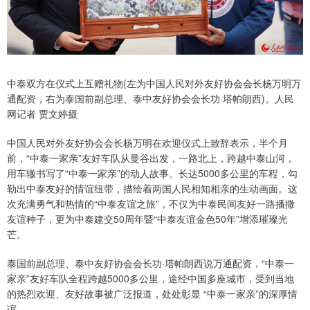
中泰双方在仪式上互赠礼物(左为中国人民对外友好协会会长杨万明万
通配资，右为泰国前副总理、泰中友好协会会长功·塔帕朗西)。人民
网记者 贾文婷摄
中国人民对外友好协会会长杨万明在欢迎仪式上致辞表示，半个月
前，“中泰一家亲”友好车队从曼谷出发，一路北上，跨越中泰山河，
用车辙书写了“中泰一家亲”的动人故事。长达5000多公里的车程，勾
勒出中泰友好的情谊纽带，描绘着两国人民相知相亲的生动画面。这
次充满勇气和热情的“中泰友谊之旅”，不仅为中泰民间友好一路播撒
友谊种子，更为中泰建交50周年暨“中泰友谊金色50年”增添璀璨光
芒。
泰国前副总理、泰中友好协会会长功·塔帕朗西说万通配资，“中泰一
家亲”友好车队全程跨越5000多公里，途经中国多座城市，受到当地
的热烈欢迎、友好故事被广泛报道，处处彰显 “中泰一家亲”的深厚情
谊。