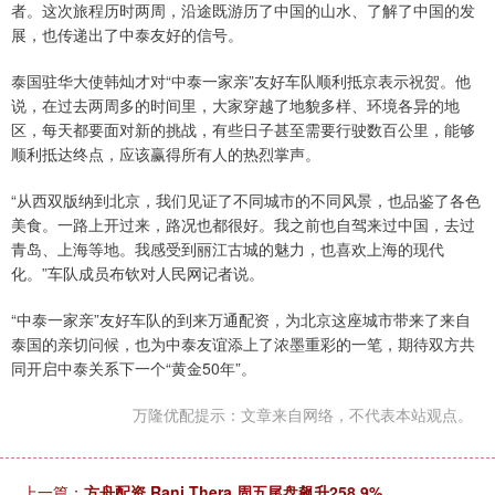
者。这次旅程历时两周，沿途既游历了中国的山水、了解了中国的发
展，也传递出了中泰友好的信号。
泰国驻华大使韩灿才对“中泰一家亲”友好车队顺利抵京表示祝贺。他
说，在过去两周多的时间里，大家穿越了地貌多样、环境各异的地
区，每天都要面对新的挑战，有些日子甚至需要行驶数百公里，能够
顺利抵达终点，应该赢得所有人的热烈掌声。
“从西双版纳到北京，我们见证了不同城市的不同风景，也品鉴了各色
美食。一路上开过来，路况也都很好。我之前也自驾来过中国，去过
青岛、上海等地。我感受到丽江古城的魅力，也喜欢上海的现代
化。”车队成员布钦对人民网记者说。
“中泰一家亲”友好车队的到来万通配资，为北京这座城市带来了来自
泰国的亲切问候，也为中泰友谊添上了浓墨重彩的一笔，期待双方共
同开启中泰关系下一个“黄金50年”。
万隆优配提示：文章来自网络，不代表本站观点。
上一篇：
方舟配资 Rani Thera.周五尾盘飙升258.9%