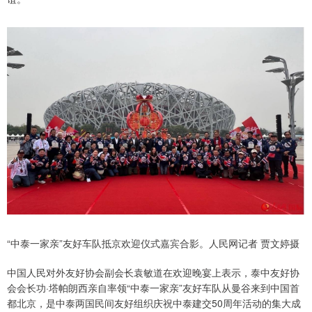
“中泰一家亲”友好车队抵京欢迎仪式嘉宾合影。人民网记者 贾文婷摄
中国人民对外友好协会副会长袁敏道在欢迎晚宴上表示，泰中友好协
会会长功·塔帕朗西亲自率领“中泰一家亲”友好车队从曼谷来到中国首
都北京，是中泰两国民间友好组织庆祝中泰建交50周年活动的集大成