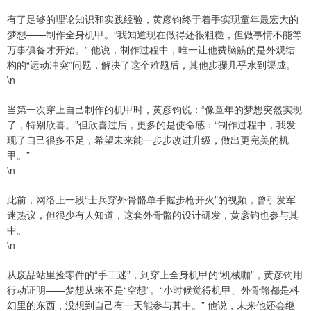
有了足够的理论知识和实践经验，黄彦钧终于着手实现童年最宏大的
梦想——制作全身机甲。“我知道现在做得还很粗糙，但做事情不能等
万事俱备才开始。” 他说，制作过程中，唯一让他费脑筋的是外观结
构的“运动冲突”问题，解决了这个难题后，其他步骤几乎水到渠成。
\n
当第一次穿上自己制作的机甲时，黄彦钧说：“像童年的梦想突然实现
了，特别欣喜。”但欣喜过后，更多的是使命感：“制作过程中，我发
现了自己很多不足，希望未来能一步步改进升级，做出更完美的机
甲。”
\n
此前，网络上一段“士兵穿外骨骼单手握步枪开火”的视频，曾引发军
迷热议，但很少有人知道，这套外骨骼的设计研发，黄彦钧也参与其
中。
\n
从废品站里捡零件的“手工迷”，到穿上全身机甲的“机械咖”，黄彦钧用
行动证明——梦想从来不是“空想”。“小时候觉得机甲、外骨骼都是科
幻里的东西，没想到自己有一天能参与其中。” 他说，未来他还会继