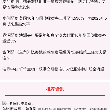
爱配资 勇士招募詹姆斯唯一翻盘方案曝光：送走巴特勒，交
易浓眉拉拢老詹
华信配资 美国10年期国债收益率上升至4.530%，为2025年5
月以来最高水平
鼎泽配资 澳洲央行要逆势加息？澳大利亚10年期国债收益率
逼近5%
鑫优配 《主角》忆秦娥的感情发展经历 忆秦娥第二任丈夫是
谁？
浩鼎中心 轩竹生物：获港交所批准3.57亿股实施H股全流通
推荐资讯
中期国际 美联储古尔比斯“放鹰”，如有需要将