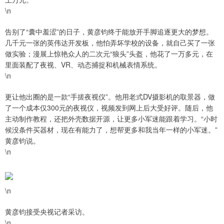
\n
告别了“囊中羞涩”的日子，黄彦钧终于能放开手脚追逐更大的梦想。
几千元一张的英伟达开发板，他怕弄坏学校的设备，就自己买了一张
做实验；漫展上惊艳众人的二次元“狼头”头盔，他花了一万多元，在
里面装配了夜视、VR、动态捕捉和机械表情系统。
\n
更让他出圈的是一款“手搓夜视仪”。他用老式DV摄影机的取景器，做
了一个成本仅300元的夜视仪，视频发到网上后大受好评。随后，他
主动制作教程，还把外壳数据开源，让更多小军迷能跟着学习。“小时
候没条件买器材，现在有能力了，想帮更多和我当年一样的小军迷。”
黄彦钧说。
\n
\n
黄彦钧接受央视记者采访。
\n