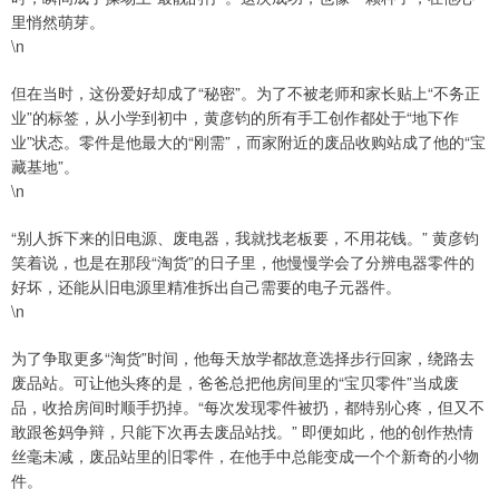
里悄然萌芽。
\n
但在当时，这份爱好却成了“秘密”。为了不被老师和家长贴上“不务正
业”的标签，从小学到初中，黄彦钧的所有手工创作都处于“地下作
业”状态。零件是他最大的“刚需”，而家附近的废品收购站成了他的“宝
藏基地”。
\n
“别人拆下来的旧电源、废电器，我就找老板要，不用花钱。” 黄彦钧
笑着说，也是在那段“淘货”的日子里，他慢慢学会了分辨电器零件的
好坏，还能从旧电源里精准拆出自己需要的电子元器件。
\n
为了争取更多“淘货”时间，他每天放学都故意选择步行回家，绕路去
废品站。可让他头疼的是，爸爸总把他房间里的“宝贝零件”当成废
品，收拾房间时顺手扔掉。“每次发现零件被扔，都特别心疼，但又不
敢跟爸妈争辩，只能下次再去废品站找。” 即便如此，他的创作热情
丝毫未减，废品站里的旧零件，在他手中总能变成一个个新奇的小物
件。