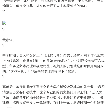
“现在想起来，那个充电宝的太阳能转化效率很低，不太实用。” 黄彦
钧坦言，但这次获奖，却令他增强了未来实现梦想的信心。
\n
\n
黄彦钧。
\n
中学时期，黄彦钧又迷上了《现代兵器》杂志，经常和同学讨论杂志
上的轻武器。也是在那时，他开始接触AI知识，“当时还没有大语言模
型，主要是文本处理和视觉处理，视频人脸识别就是那时候开始普及
的。”这些积累，为他后来的专业选择埋下了伏笔。
\n
高考后，黄彦钧报考了重庆交通大学机械设计及其自动化专业。“我很
清楚自己需要什么技术，这个专业能给我完整的知识架构。” 进入大
学后，凭借多年的动手经验和专业知识，他开始通过中介兼职——做
建模、搞嵌入式开发，一单能赚几百到上千元，巅峰时期一个月能赚
上万元。