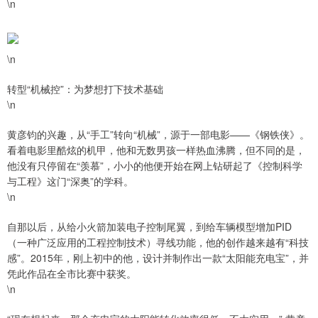
\n
\n
转型“机械控”：为梦想打下技术基础
\n
黄彦钧的兴趣，从“手工”转向“机械”，源于一部电影——《钢铁侠》。
看着电影里酷炫的机甲，他和无数男孩一样热血沸腾，但不同的是，
他没有只停留在“羡慕”，小小的他便开始在网上钻研起了《控制科学
与工程》这门“深奥”的学科。
\n
自那以后，从给小火箭加装电子控制尾翼，到给车辆模型增加PID
（一种广泛应用的工程控制技术）寻线功能，他的创作越来越有“科技
感”。2015年，刚上初中的他，设计并制作出一款“太阳能充电宝”，并
凭此作品在全市比赛中获奖。
\n