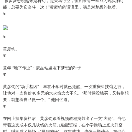
“很多梦想说起来是科幻，是天马行空，但如果有一丝成为现实的可
能，总要为它奋斗一次！”黄彦钧的话语里，满是对梦想的执着。
\n
\n
黄彦钧。
\n
童年 “地下作业”：废品站里埋下梦想的种子
\n
黄彦钧的“动手基因”，早在小学时就已觉醒。一次重庆科技馆之行，
让他对一支售价40多元的水火箭念念不忘。“那时候没钱买，又特别想
要，就想着自己做一个。” 他回忆道。
\n
在网上搜集资料后，黄彦钧跟着视频教程捣鼓出了一支“火箭”。当他
带着这支成本仅几块钱的火箭九融配资端，在小学操场上点火升空
时，瞬间成了操场上“最靓的仔”。这次成功，也像一颗种子，在他心