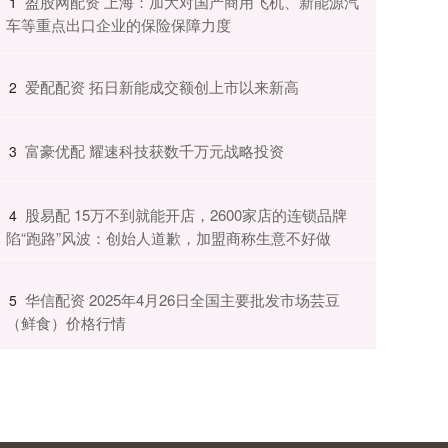
​盈股网配资 上海：加大对国产商用飞机、新能源汽
1
车等重点出口企业的保险保障力度
​爱配配资 拓日新能成交额创上市以来新高
2
​富豪优配 耀速科技获数千万元战略投资
3
​股易配 15万不到就能开店，2600家店的连锁品牌
4
陷“跑路”风波：创始人道歉，加盟商称生意不好做
​华信配资 2025年4月26日全国主要批发市场芸豆
5
（鲜食）价格行情