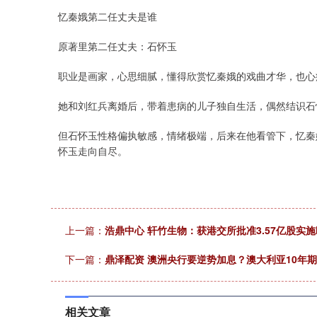
深证成指
14110.12
.92
0.57%
-34.08
-0
忆秦娥第二任丈夫是谁
原著里第二任丈夫：石怀玉
职业是画家，心思细腻，懂得欣赏忆秦娥的戏曲才华，也心
她和刘红兵离婚后，带着患病的儿子独自生活，偶然结识石
但石怀玉性格偏执敏感，情绪极端，后来在他看管下，忆秦
怀玉走向自尽。
上一篇：
浩鼎中心 轩竹生物：获港交所批准3.57亿股实
下一篇：
鼎泽配资 澳洲央行要逆势加息？澳大利亚10年
相关文章