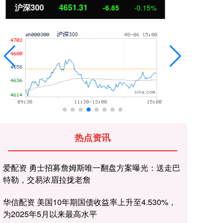
北证50
1122.88
创
3.42
0.30%
热点资讯
爱配资 勇士招募詹姆斯唯一翻盘方案曝光：送走巴
特勒，交易浓眉拉拢老詹
华信配资 美国10年期国债收益率上升至4.530%，
为2025年5月以来最高水平