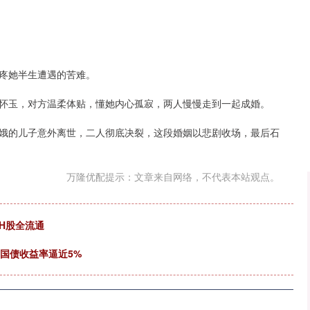
沪深300
4651.31
.24%
-6.85
-0.15%
疼她半生遭遇的苦难。
怀玉，对方温柔体贴，懂她内心孤寂，两人慢慢走到一起成婚。
娥的儿子意外离世，二人彻底决裂，这段婚姻以悲剧收场，最后石
万隆优配提示：文章来自网络，不代表本站观点。
施H股全流通
期国债收益率逼近5%