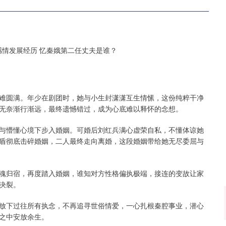
难圆满。年少在剧团时，她与小生封潇潇互生情愫，这份纯粹干净
无奈渐行渐远，最终遗憾错过，成为心底难以释怀的念想。
与懵懂心境下步入婚姻。可婚后刘红兵满心虚荣自私，不懂体谅她
盾彻底击碎婚姻，二人最终走向离婚，这段婚姻带给她无尽委屈与
魂归宿，再度踏入婚姻，谁知对方性格偏执极端，接连的变故让家
决裂。
放下过往所有执念，不再追寻世俗情爱，一心扎根秦腔事业，潜心
之中安放余生。