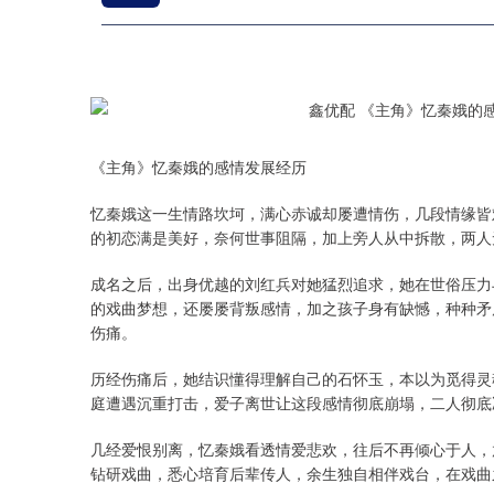
《主角》忆秦娥的感情发展经历
忆秦娥这一生情路坎坷，满心赤诚却屡遭情伤，几段情缘皆
的初恋满是美好，奈何世事阻隔，加上旁人从中拆散，两人
成名之后，出身优越的刘红兵对她猛烈追求，她在世俗压力
的戏曲梦想，还屡屡背叛感情，加之孩子身有缺憾，种种矛
伤痛。
历经伤痛后，她结识懂得理解自己的石怀玉，本以为觅得灵
庭遭遇沉重打击，爱子离世让这段感情彻底崩塌，二人彻底
几经爱恨别离，忆秦娥看透情爱悲欢，往后不再倾心于人，
钻研戏曲，悉心培育后辈传人，余生独自相伴戏台，在戏曲